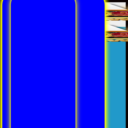
Skip
to
content
99OK
Giới thiệu 99OK
CSKH 99OK
Liên hệ 99ok
Chính sách bảo mật 99OK
Điều khoản và điều kiện 99OK
Đăng Ký
Khuyến mãi 99OK
Đăng Nhập
HƯỚNG DẪN
Đăng ký 99ok
Đăng Nhập 99OK
Nạp Tiền 99OK
Rút tiền 99OK
Tải App 99OK
Thể Thao
Xổ Số
Casino
Bắn Cá
Đá Gà
Nổ Hũ