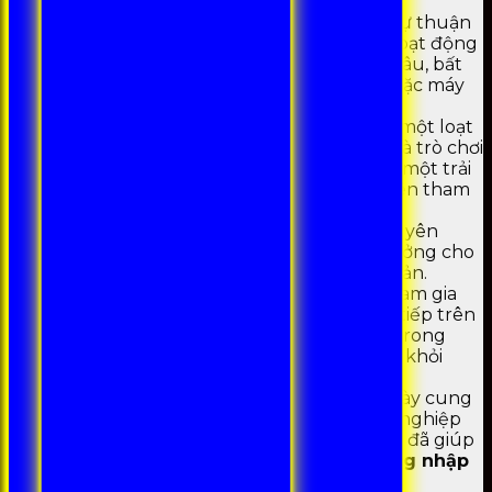
Sự tiện lợi:
Đăng nhập 99OK
mang lại sự thuận
tiện cho việc truy cập và tham gia các hoạt động
cá cược và giải trí trực tuyến từ bất kỳ đâu, bất
kỳ khi nào, chỉ cần có thiết bị di động hoặc máy
tính cá nhân.
Trải nghiệm đa dạng: Nhà cái cung cấp một loạt
các loại cược trên nhiều môn thể thao và trò chơi
casino trực tuyến. Việc này đã đem đến một trải
nghiệm đa dạng dành cho các thành viên tham
gia.
Khuyến mãi hấp dẫn: Nhà cái thường xuyên
cung cấp các ưu đãi, khuyến mãi và thưởng cho
người chơi khi họ đăng nhập vào tài khoản.
Tham gia trực tiếp: Người chơi có thể tham gia
vào các trận đấu và trò chơi casino trực tiếp trên
99OK, tận hưởng cảm giác như đang ở trong
sòng bạc thực sự mà không cần phải rời khỏi
nhà.
Đội ngũ chuyên nghiệp: Thương hiệu này cung
cấp dịch vụ hỗ trợ khách hàng chuyên nghiệp
thông qua nhiều kênh liên hệ. Điều này đã giúp
người chơi giải quyết các vấn đề khi
đăng nhập
99OK
nhanh chóng và hiệu quả.