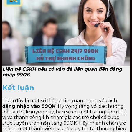
Liên hệ CSKH nếu có vấn đề liên quan đến đăng
nhập 99OK
Kết luận
Trên đây là một số thông tin quan trọng về cách
đăng nhập vào 99OK
. Hy vọng rằng với các hướng
dẫn và lời khuyên này, bạn sẽ có một trải nghiệm thú
vị và thành công khi tham gia các trò chơi cá cược
trực tuyến trên nền tảng 99OK. Hãy nhanh chân trở
thành một thành viên cá cược uy tín tại thương hiệu