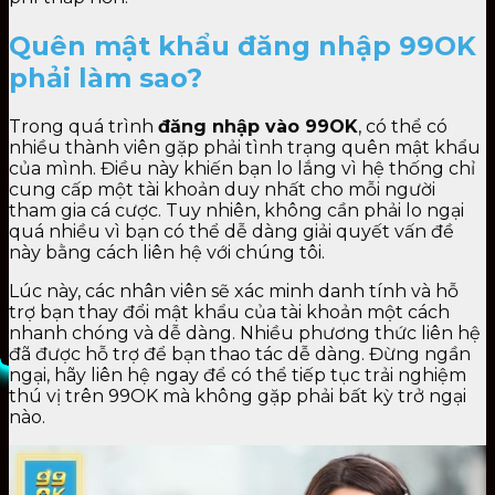
Quên mật khẩu đăng nhập 99OK
phải làm sao?
Trong quá trình
đăng nhập vào 99OK
, có thể có
nhiều thành viên gặp phải tình trạng quên mật khẩu
của mình. Điều này khiến bạn lo lắng vì hệ thống chỉ
cung cấp một tài khoản duy nhất cho mỗi người
tham gia cá cược. Tuy nhiên, không cần phải lo ngại
quá nhiều vì bạn có thể dễ dàng giải quyết vấn đề
này bằng cách liên hệ với chúng tôi.
Lúc này, các nhân viên sẽ xác minh danh tính và hỗ
trợ bạn thay đổi mật khẩu của tài khoản một cách
nhanh chóng và dễ dàng. Nhiều phương thức liên hệ
đã được hỗ trợ để bạn thao tác dễ dàng. Đừng ngần
ngại, hãy liên hệ ngay để có thể tiếp tục trải nghiệm
thú vị trên 99OK mà không gặp phải bất kỳ trở ngại
nào.