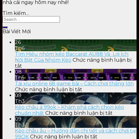
nhà cái ngay hôm nay nhé!
Tìm kiếm…
Bài Viết Mới
26
Th6
Tìm Hiểu nhóm kéo Baccarat AU88 Và Lợi Ích
Nổi Bật Của Nhóm Kéo
Chức năng bình luận bị
ở
tắt
Tìm
08
Hiểu
Th5
nhóm
Tài xỉu online 68 game bài – Cách chơi thắng lớn
kéo
ở
Chức năng bình luận bị tắt
Baccarat
Tài
09
AU88
xỉu
Th3
Và
online
Kèo châu á 99ok – Khám phá cách chọn kèo
Lợi
68
ở
chuẩn nhất
Chức năng bình luận bị tắt
Ích
game
Kèo
09
Nổi
bài
châu
Th3
Bật
–
á
Kèo châu âu – Hướng dẫn chi tiết và cách chơi tại
Của
Cách
ở
99ok
99OK
Chức năng bình luận bị tắt