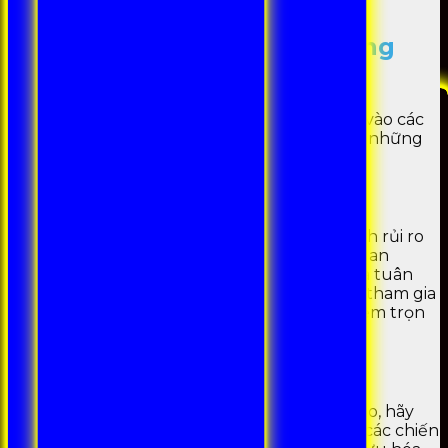
trong năm 2024
Các lưu ý quan trọng khi đăng
nhập 99OK hiện nay
Khi thực hiện
đăng nhập 99OK
và tham gia vào các
trận đấu cá cược đỉnh cao, bạn cần cân nhắc những
lưu ý sau của 99ok works:
Quản lý ngân sách tham gia
Để duy trì trải nghiệm cá cược lâu dài và tránh rủi ro
tài chính, quản lý ngân sách cá cược là rất quan
trọng. Xác định một mức ngân sách hợp lý và tuân
thủ nguyên tắc không vượt quá giới hạn khi tham gia
cá cược tại đây. Có như vậy, bạn mới trải nghiệm trọn
vẹ nhà cái sau khi đăng nhập 99OK.
Nắm rõ luật chơi
Trước khi bắt đầu tham gia bất kỳ trò chơi nào, hãy
tìm hiểu kỹ thuật chơi, xác suất tính toán và các chiến