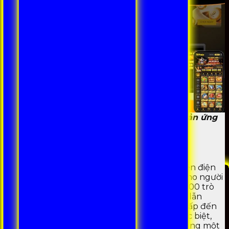
Tải app 99OK để được trải nghiệm phiên bản ứng
dụng bắt mắt
Đa dạng trò chơi hấp dẫn
Tải app 99OK
không chỉ dừng ở việc chơi trên điện
thoại di động hoặc máy tính, mà còn đưa ra cho người
chơi một kho trò chơi cá cược đồ sộ. Với trên 100 trò
chơi ở cấp độ phù hợp cả người mới tham gia lẫn
những người chơi có kinh nghiệm, từ cược thấp đến
cược lớn, bạn có thể thoả sức trải nghiệm. Đặc biệt,
bạn cũng có thể cược xổ số và chơi xóc đĩa cùng một