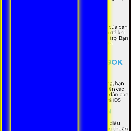
lúc mà không gặp bất kì khó khăn nào.
Hỗ trợ chuyên nghiệp
24/7
Với các tư vấn trực tuyến 24/7, tất cả yêu cầu của bạn
sẽ được trả lời nhanh chóng. Nếu gặp các vấn đề khi
tải app 99OK, bộ phận kĩ thuật sẽ sẵn lòng hỗ trợ. Bạn
có thể liên hệ để cập nhật thông tin hoặc nhận
chương trình khuyến mãi hấp dẫn.
Chi tiết hướng dẫn tải app 99OK
trên thiết bị điện thoại
Để tải app 99OK trên thiết bị điện thoại di động, bạn
hãy thực hiện theo bước hướng dẫn cụ thể trên các
hệ điều hành. Dưới đây, 99ok works sẽ hướng dẫn bạn
đọc tải app 99OK ở cả hệ điều hành Android và iOS:
Tải app 99OK trên điện thoại Android
Nếu bạn sử dụng các thiết bị điện thoại có hệ điều
hành Android, việc tải ứng dụng 99OK vô cùng thuận