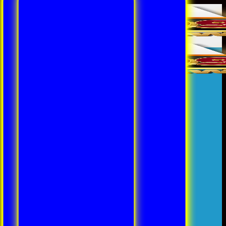
Skip
to
content
99OK
Giới thiệu 99OK
CSKH 99OK
Liên hệ 99ok
Chính sách bảo mật 99OK
Điều khoản và điều kiện 99OK
Đăng Ký
Khuyến mãi 99OK
Đăng Nhập
HƯỚNG DẪN
Đăng ký 99ok
Đăng Nhập 99OK
Nạp Tiền 99OK
Rút tiền 99OK
Tải App 99OK
Thể Thao
Xổ Số
Casino
Bắn Cá
Đá Gà
Nổ Hũ