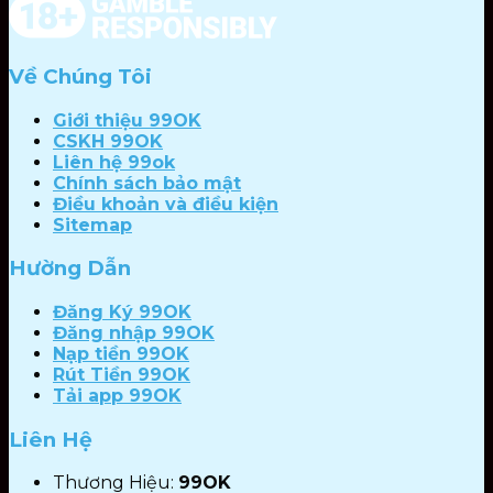
Về Chúng Tôi
Giới thiệu 99OK
CSKH 99OK
Liên hệ 99ok
Chính sách bảo mật
Điều khoản và điều kiện
Sitemap
Hường Dẫn
Đăng Ký 99OK
Đăng nhập 99OK
Nạp tiền 99OK
Rút Tiền 99OK
Tải app 99OK
Liên Hệ
Thương Hiệu:
99OK