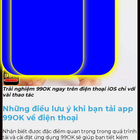
game đặt cược trên 99OK nhanh chóng.
Trải nghiệm 99OK ngay trên điện thoại iOS chỉ với
vài thao tác
Những điều lưu ý khi bạn tải app
99OK về điện thoại
Nhận biết được đặc điểm quan trọng trong quá trình
tải và cài đặt ứng dụng 99OK sẽ giúp bạn tiết kiệm