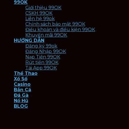
99OK
Giới thiệu 99OK
CSKH 99OK
Liên hệ 99ok
Chính sách bảo mật 99OK
Điều khoản và điều kiện 99OK
Khuyến mãi 99OK
HƯỚNG DẪN
Đăng ký 99ok
Đăng Nhập 99OK
Nạp Tiền 99OK
Rút tiền 99OK
Tải App 99OK
Thể Thao
Xổ Số
Casino
Bắn Cá
Đá Gà
Nổ Hũ
BLOG