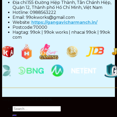
Địa chỉ:155 Đường Hiệp Thành, Tân Chánh Hiệp,
Quận 12, Thành phố Hồ Chí Minh, Việt Nam
Hotline: 0988563222
Email:
99okworks@gmail.com
Website:
https://gangavicharmanch.in/
Postcode:70000
Hagtag: 99ok | 99ok works | nhacai 99ok | 99ok
com
Copyright 2026 ©
99OK