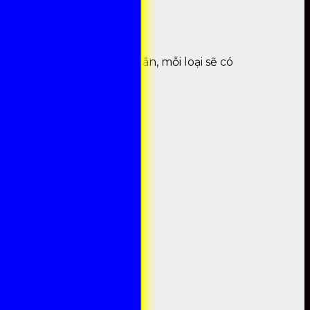
thể loại slot game hấp dẫn, mỗi loại sẽ có