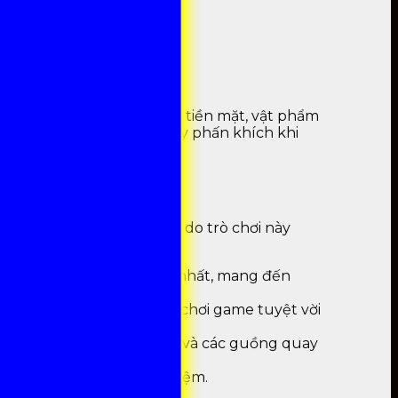
hiều vật phẩm quý giá gồm tiền mặt, vật phẩm
ng trải nghiệm mới lạ và đầy phấn khích khi
t vài đặc điểm vượt trội do trò chơi này
 đến những tựa game mới nhất, mang đến
nh động, tạo ra cảm giác chơi game tuyệt vời
 các tính năng như jackpot và các guồng quay
 và người chơi có kinh nghiệm.