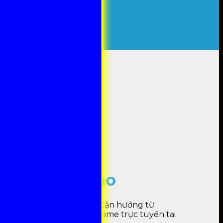
rúng Đỉnh Cao
hăng hoa. Tại đây, bạn sẽ tận hưởng từ
há trong kho tàng slot game trực tuyến tại