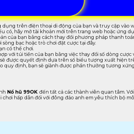
nổ hũ 99OK
 dụng trên điện thoại di động của bạn và truy cập vào w
ếu có, hãy mở tài khoản mới trên trang web hoặc ứng dụ
hoản của bạn bằng cách thay đổi phương pháp thanh toá
 sòng bạc hoặc trò chơi đặt cược tại đây.
ạn có thể chơi.
ợp với túi tiền của bạn bằng việc thay đổi số dòng cược
ả sẽ được quyết định dựa trên số biểu tượng xuất hiện t
quy định, bạn sẽ giành được phần thưởng tương xứng, 
ảnh
Nổ hũ 99OK
đến tất cả các thành viên quan tâm. Vớ
i chơi hấp dẫn đối với đông đảo anh em yêu thích bộ mô